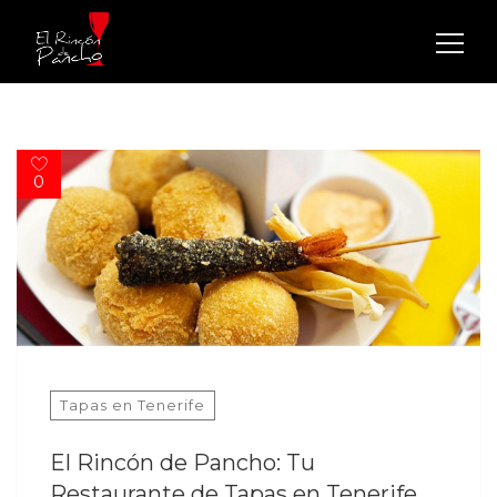
Buscar:
0
Tapas en Tenerife
El Rincón de Pancho: Tu
Restaurante de Tapas en Tenerife