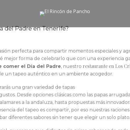
 del Padre en Tenerife?
casión perfecta para compartir momentos especiales y ag
ué mejor forma de celebrarlo que con una experiencia g
restaurante en Los Cri
 comer el Día del Padre
, nuestro
ar de un tapeo auténtico en un ambiente acogedor.
rarás una gran variedad de tapas
gustos. Desde opciones clásicas como las papas arrugada
calamares a la andaluza, hasta propuestas más innovado
esencia del tapeo es compartir, por eso nuestras raciones
obar diferentes sabores sin tener que elegir un solo plato