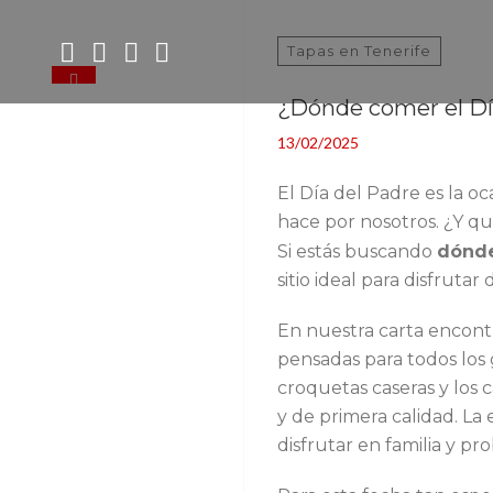
Buscar:
Tapas en Tenerife
0
¿Dónde comer el Día
13/02/2025
El Día del Padre es la o
hace por nosotros. ¿Y q
Si estás buscando
dónde
sitio ideal para disfrut
En nuestra carta encont
pensadas para todos los 
croquetas caseras y los 
y de primera calidad. La 
disfrutar en familia y pr