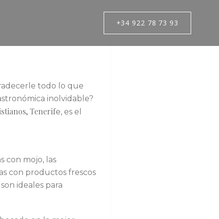
+34 922 78 73 93
radecerle todo lo que
astronómica inolvidable?
stianos, Tenerif
e, es el
s con mojo, las
ras con productos frescos
 son ideales para
.