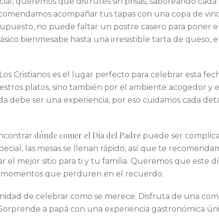
cial, queremos que disfrutes sin prisas, saboreando cad
ecomendamos acompañar tus tapas con una copa de vino 
r supuesto, no puede faltar un postre casero para poner e
ásico bienmesabe hasta una irresistible tarta de queso, e
os Cristianos es el lugar perfecto para celebrar esta fe
uestros platos, sino también por el ambiente acogedor y el
 debe ser una experiencia, por eso cuidamos cada detal
dónde comer el Día del Padre
ncontrar
puede ser complicad
pecial, las mesas se llenan rápido, así que te recomenda
r el mejor sitio para ti y tu familia. Queremos que este dí
 y momentos que perduren en el recuerdo.
unidad de celebrar como se merece. Disfruta de una comi
 Sorprende a papá con una experiencia gastronómica únic